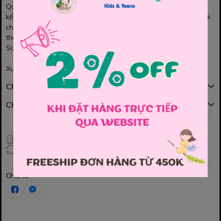
Quần Jogger Fox cho bé. Chất thun thể thao, mềm mịn, Với thiết
kế lưng thun , dây rút bên trong , túi 2 bên có dây kéo rất tiện lợi
cho các bé mặc. Form quần đứng, màu trung tính, phối cùng áo
thun màu nào cũng hợp nhé các Mom
Size : 4y , 8y , 10y , 12y , 14y , 18y
Xuất sứ Việt nam
Chính sách mua hàng
Chính sách đổi hàng
Giao hàng toàn quốc
Đổi hàng 3 ngày (HCM), 7 ngày (Tỉnh)
Chia sẻ