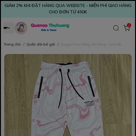
GIẢM 2% KHI ĐẶT HÀNG QUA WEBSITE - MIỄN PHÍ GIAO HÀNG
CHO ĐƠN TỪ 450K
0
Trang chủ
/
Quần dài bé gái
/
Jogger Fox trắng vệt hồng - size 8y