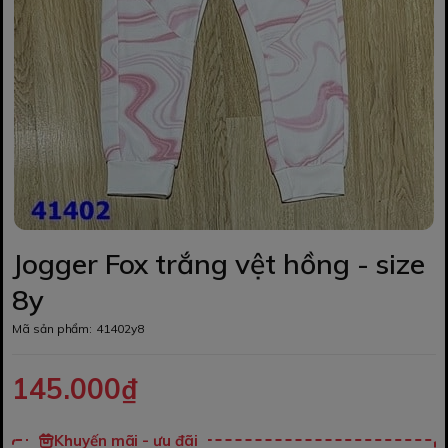
Jogger Fox trắng vệt hồng - size
8y
Mã sản phẩm:
41402y8
145.000₫
Khuyến mãi - ưu đãi