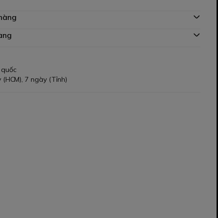
 hàng
àng
 quốc
 (HCM), 7 ngày (Tỉnh)