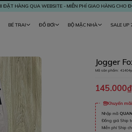
I ĐẶT HÀNG QUA WEBSITE - MIỄN PHÍ GIAO HÀNG CHO 
BÉ TRAI
ĐỒ BƠI
BỘ MẶC NHÀ
SALE UP
Jogger Fo
Mã sản phẩm:
41404y
145.000
Khuyến mãi 
Nhập mã
QUA
Đồng giá Ship 
Miễn phí Ship c