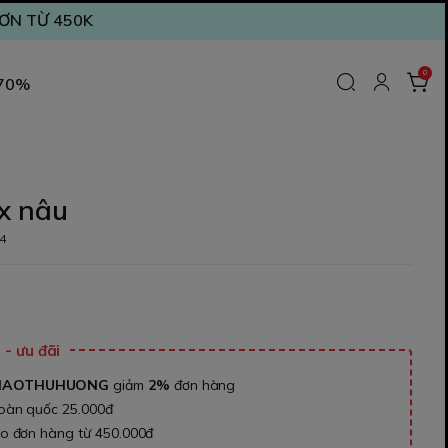
ĐƠN TỪ 450K
0
 70%
x nâu
4
₫
- ưu đãi
NAOTHUHUONG
giảm
2%
đơn hàng
toàn quốc 25.000đ
ho đơn hàng từ 450.000đ