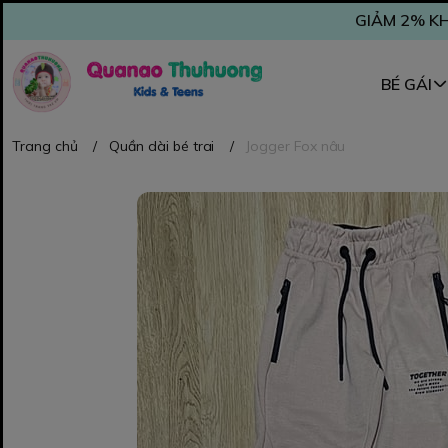
GIẢM 2% KH
BÉ GÁI
Trang chủ
/
Quần dài bé trai
/
Jogger Fox nâu