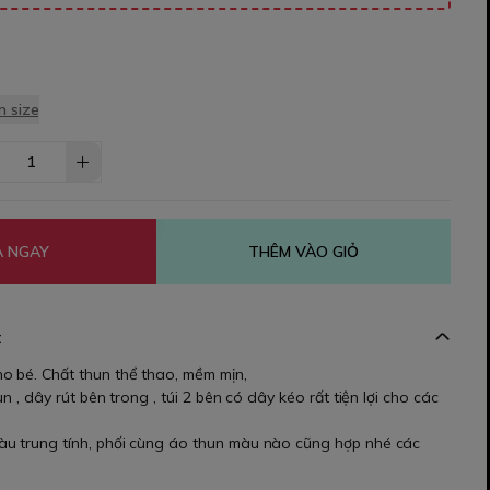
 size
 NGAY
THÊM VÀO GIỎ
t
o bé. Chất thun thể thao, mềm mịn,
un , dây rút bên trong , túi 2 bên có dây kéo rất tiện lợi cho các
u trung tính, phối cùng áo thun màu nào cũng hợp nhé các