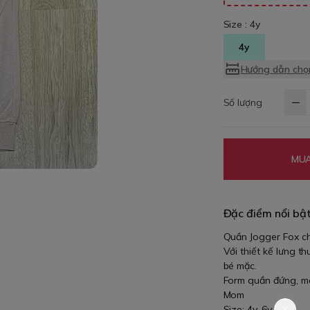
Size :
4y
4y
Hướng dẫn chọn
Số lượng
MUA
Đặc điểm nổi bậ
Quần Jogger Fox ch
Với thiết kế lưng th
bé mặc.
Form quần đứng, mà
Mom
Size: 4y, 6y, 8y