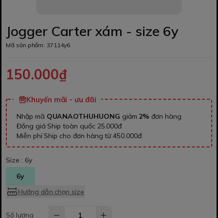
Jogger Carter xám - size 6y
Mã sản phẩm:
37114y6
150.000₫
Khuyến mãi - ưu đãi
Nhập mã
QUANAOTHUHUONG
giảm
2%
đơn hàng
Đồng giá Ship toàn quốc 25.000đ
Miễn phí Ship cho đơn hàng từ 450.000đ
Size :
6y
6y
Hướng dẫn chọn size
Số lượng