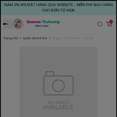
GIẢM 2% KHI ĐẶT HÀNG QUA WEBSITE - MIỄN PHÍ GIAO HÀNG
CHO ĐƠN TỪ 450K
0
Trang chủ
/
Quần dài bé trai
/
Jogger Carter xám - size 6y