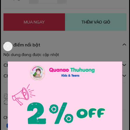
MUA NGAY
THÊM VÀO GIỎ
Đặc điểm nổi bật
Nội dung đang được cập nhật
Chính sách mua hàng
Chính sách đổi hàng
Giao hàng toàn quốc
Đổi hàng 3 ngày (HCM), 7 ngày (Tỉnh)
Chia sẻ