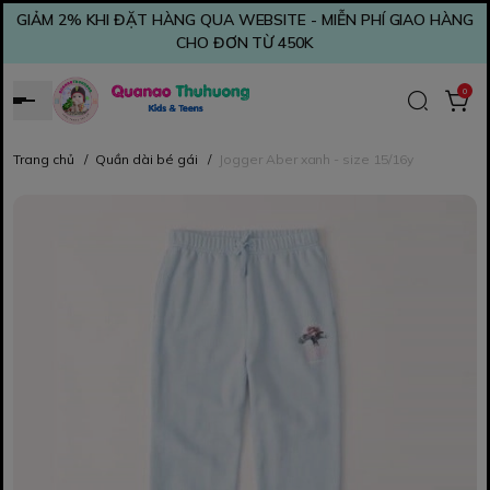
GIẢM 2% KHI ĐẶT HÀNG QUA WEBSITE - MIỄN PHÍ GIAO HÀNG
CHO ĐƠN TỪ 450K
0
Trang chủ
/
Quần dài bé gái
/
Jogger Aber xanh - size 15/16y