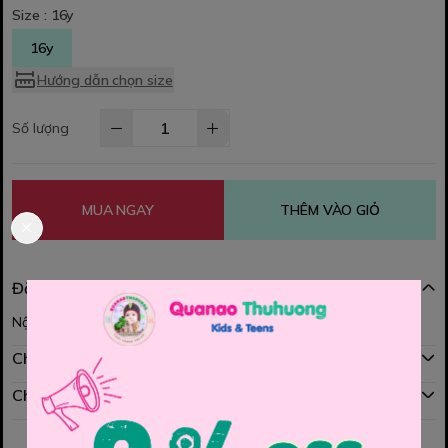
Size :
16y
16y
Hướng dẫn chọn size
Số lượng
MUA NGAY
THÊM VÀO GIỎ
Đặc điểm nổi bật
Nội dung đang được cập nhật
Chính sách mua hàng
Chính sách đổi hàng