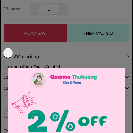
Số lượng
MUA NGAY
THÊM VÀO GIỎ
Đặc điểm nổi bật
Nội dung đang được cập nhật
Chính sách mua hàng
Chính sách đổi hàng
Giao hàng toàn quốc
Đổi hàng 3 ngày (HCM), 7 ngày (Tỉnh)
Chia sẻ