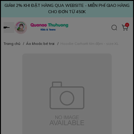
GIẢM 2% KHI ĐẶT HÀNG QUA WEBSITE - MIỄN PHÍ GIAO HÀNG
CHO ĐƠN TỪ 450K
0
Trang chủ
/
Áo khoác bé trai
/
Hoodie Carhartt tím đậm - size XL