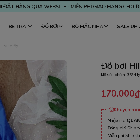
I ĐẶT HÀNG QUA WEBSITE - MIỄN PHÍ GIAO HÀNG CHO 
BÉ TRAI
ĐỒ BƠI
BỘ MẶC NHÀ
SALE UP
 - size 6y
Đồ bơi Hi
Mã sản phẩm:
36744y
170.000
Khuyến mãi 
Nhập mã
QUA
Đồng giá Ship 
Miễn phí Ship c