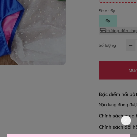
Size :
6y
6y
Hướng dẫn chọn
Số lượng
MUA
Đặc điểm nổi bậ
Nội dung đang đượ
Chính sách mua
Chính sách đổi h