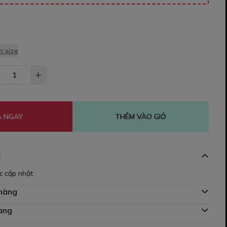
 size
 NGAY
THÊM VÀO GIỎ
t
c cập nhật
 hàng
àng