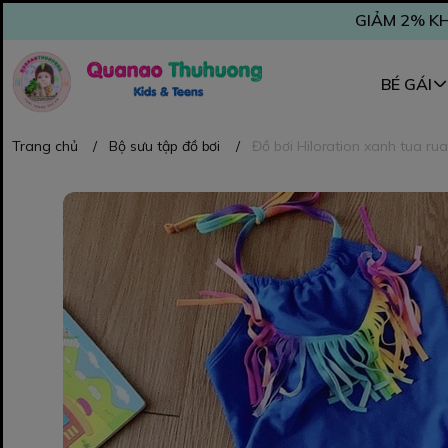
GIẢM 2% KH
BÉ GÁI
Trang chủ
/
Bộ sưu tập đồ bơi
/
Đồ bơi Hiloration xanh tua rua