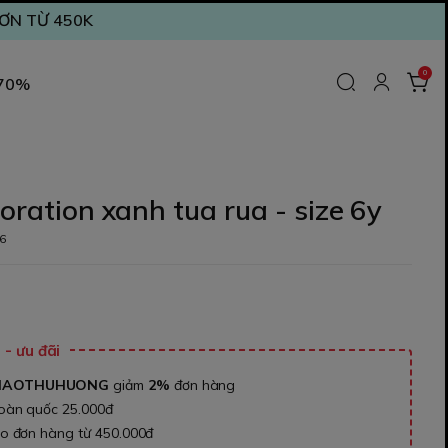
ĐƠN TỪ 450K
0
 70%
loration xanh tua rua - size 6y
6
₫
- ưu đãi
NAOTHUHUONG
giảm
2%
đơn hàng
toàn quốc 25.000đ
ho đơn hàng từ 450.000đ