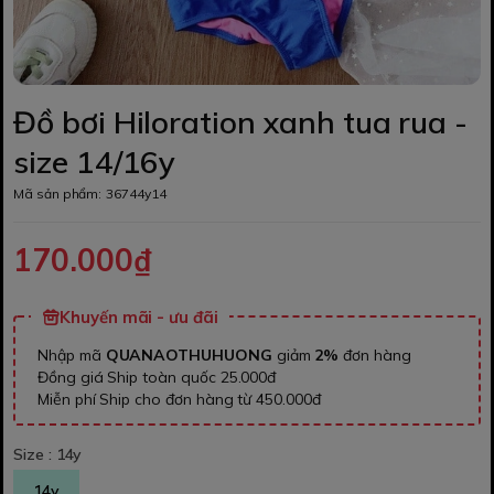
Đồ bơi Hiloration xanh tua rua -
size 14/16y
Mã sản phẩm:
36744y14
170.000₫
Khuyến mãi - ưu đãi
Nhập mã
QUANAOTHUHUONG
giảm
2%
đơn hàng
Đồng giá Ship toàn quốc 25.000đ
Miễn phí Ship cho đơn hàng từ 450.000đ
Size :
14y
14y