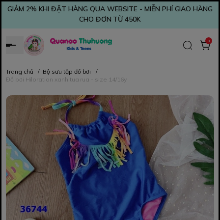
GIẢM 2% KHI ĐẶT HÀNG QUA WEBSITE - MIỄN PHÍ GIAO HÀNG
CHO ĐƠN TỪ 450K
0
Trang chủ
/
Bộ sưu tập đồ bơi
/
Đồ bơi Hiloration xanh tua rua - size 14/16y