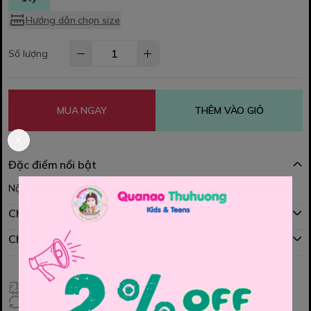
Hướng dẫn chọn size
Số lượng
MUA NGAY
THÊM VÀO GIỎ
Đặc điểm nổi bật
Nội dung đang được cập nhật
Chính sách mua hàng
Chính sách đổi hàng
Giao hàng toàn quốc
Đổi hàng 3 ngày (HCM), 7 ngày (Tỉnh)