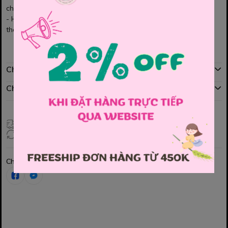
chống UV, bao đẹp , chống nắng
- Hoạ tiết sinh đông, cho bé iu thích, bé sẽ cực kì thoải mái khi
tham gia các hoạt động dưới nước các Mom nhé
Chính sách mua hàng
Chính sách đổi hàng
Giao hàng toàn quốc
Đổi hàng 3 ngày (HCM), 7 ngày (Tỉnh)
Chia sẻ