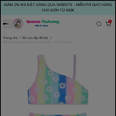
GIẢM 2% KHI ĐẶT HÀNG QUA WEBSITE - MIỄN PHÍ GIAO HÀNG
CHO ĐƠN TỪ 450K
0
Trang chủ
/
Bộ sưu tập đồ bơi
/
Đồ bơi George hoa cúc nhìu màu - size 14-16y