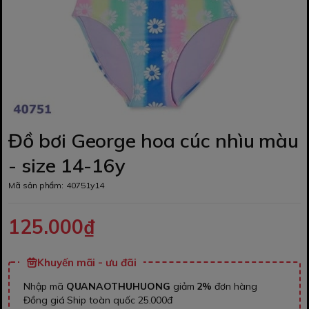
Đồ bơi George hoa cúc nhìu màu
- size 14-16y
Mã sản phẩm:
40751y14
125.000₫
Khuyến mãi - ưu đãi
Nhập mã
QUANAOTHUHUONG
giảm
2%
đơn hàng
Đồng giá Ship toàn quốc 25.000đ