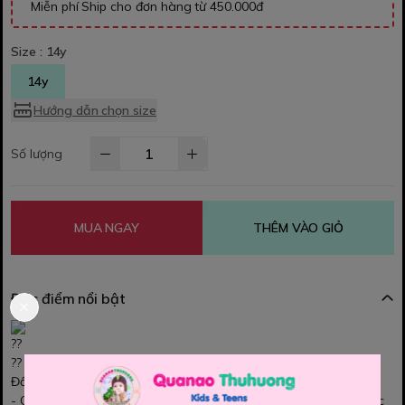
Miễn phí Ship cho đơn hàng từ 450.000đ
Size :
14y
14y
Hướng dẫn chọn size
Số lượng
MUA NGAY
THÊM VÀO GIỎ
Đặc điểm nổi bật
Đồ bơi liên Bon Chop Siêu dễ thương
- Chất thun co giãn co dãn bốn chiều chuyên dụng , chống nước