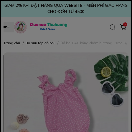
GIẢM 2% KHI ĐẶT HÀNG QUA WEBSITE - MIỄN PHÍ GIAO HÀNG
CHO ĐƠN TỪ 450K
0
Trang chủ
/
Bộ sưu tập đồ bơi
/
Đồ bơi EAC hồng chấm bi trắng - size 5y