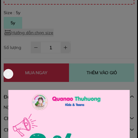
Size :
5y
5y
Hướng dẫn chọn size
Số lượng
MUA NGAY
THÊM VÀO GIỎ
Đặc điểm nổi bật
Nội dung đang được cập nhật
Chính sách mua hàng
Chính sách đổi hàng