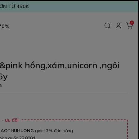
ĐƠN TỪ 450K
0
 70%
&pink hồng,xám,unicorn ,ngôi
6y
6
₫
- ưu đãi
NAOTHUHUONG
giảm
2%
đơn hàng
toàn quốc 25.000đ