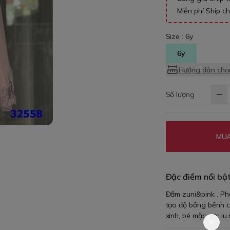
Miễn phí Ship c
Size :
6y
6y
Hướng dẫn chọn
Số lượng
MUA
Đặc điểm nổi bậ
Đầm zuni&pink . Ph
tạo độ bồng bềnh c
xinh, bé mặc cực i