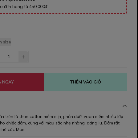
ho đơn hàng từ 450.000đ
 size
 NGAY
THÊM VÀO GIỎ
t
ần trên là thun cotton mềm mịn, phần dưới voan mềm nhiều lớp
ho chiếc đầm, cùng với màu sắc nhẹ nhàng, đáng iu. Đầm rất
u nhé các Mom