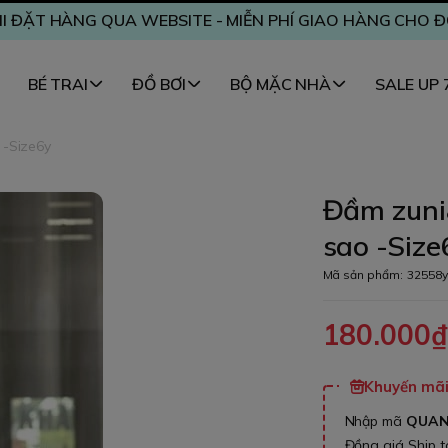
I ĐẶT HÀNG QUA WEBSITE - MIỄN PHÍ GIAO HÀNG CHO 
BÉ TRAI
ĐỒ BƠI
BỘ MẶC NHÀ
SALE UP
 -Size6y
Đầm zuni
sao -Size
Mã sản phẩm:
32558y
180.000
Khuyến mãi 
Nhập mã
QUA
Đồng giá Ship 