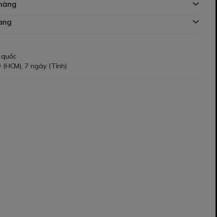
 hàng
àng
 quốc
 (HCM), 7 ngày (Tỉnh)