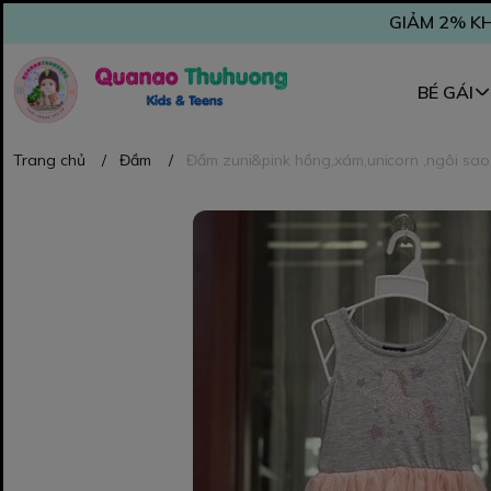
GIẢM 2% KH
BÉ GÁI
Trang chủ
/
Đầm
/
Đầm zuni&pink hồng,xám,unicorn ,ngôi sao