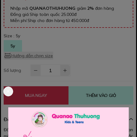
Nhập mã
QUANAOTHUHUONG
giảm
2%
đơn hàng
Đồng giá Ship toàn quốc 25.000đ
Miễn phí Ship cho đơn hàng từ 450.000đ
Size :
5y
5y
Hướng dẫn chọn size
Số lượng
MUA NGAY
THÊM VÀO GIỎ
Đặc điểm nổi bật
Đầm Cat&jack. Phần trên là thun cotton mềm mịn, phần dưới voan
mềm nhiều lớp tạo độ bồng bềnh cho chiếc đầm, cùng với màu sắc