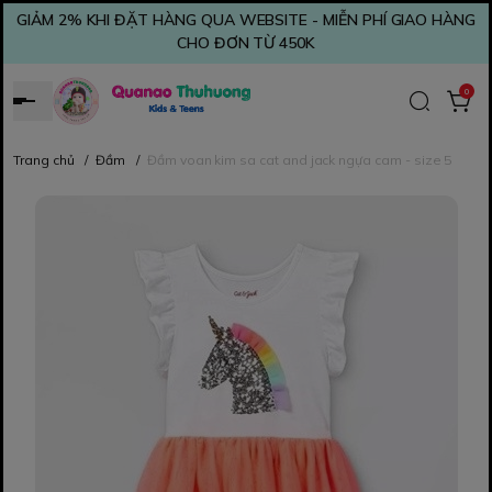
GIẢM 2% KHI ĐẶT HÀNG QUA WEBSITE - MIỄN PHÍ GIAO HÀNG
CHO ĐƠN TỪ 450K
0
Trang chủ
/
Đầm
/
Đầm voan kim sa cat and jack ngựa cam - size 5