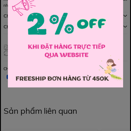
nhẹ nhàng, đáng iu. Đầm rất xinh, bé mặc cực iu nhé các Mom
Chính sách mua hàng
Chính sách đổi hàng
Giao hàng toàn quốc
Đổi hàng 3 ngày (HCM), 7 ngày (Tỉnh)
Chia sẻ
Sản phẩm liên quan