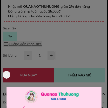
Nhập mã
QUANAOTHUHUONG
giảm
2%
đơn hàng
Đồng giá Ship toàn quốc 25.000đ
Miễn phí Ship cho đơn hàng từ 450.000đ
Size :
2y
2y
Hướng dẫn chọn size
Số lượng
MUA NGAY
THÊM VÀO GIỎ
Đặc điểm nổi bật
Đầm thun DT Land's End cho bé iu, Phần áo Chất vải thun cotton
mềm mịn, thấm hút mồ hôi. Phần Tùng váy chất vải mềm tạo dáng