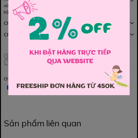
xòe nhẹ nhàng, dễ thương, cùng với màu sắc phối màu cực nổi
bật. Bé mặc rất iu MOm nhé
Chính sách mua hàng
Chính sách đổi hàng
Giao hàng toàn quốc
Đổi hàng 3 ngày (HCM), 7 ngày (Tỉnh)
Chia sẻ
Sản phẩm liên quan