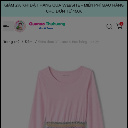
GIẢM 2% KHI ĐẶT HÀNG QUA WEBSITE - MIỄN PHÍ GIAO HÀNG
CHO ĐƠN TỪ 450K
0
Trang chủ
/
Đầm
/
Đầm thun DT Land's End hồng - sz 2y