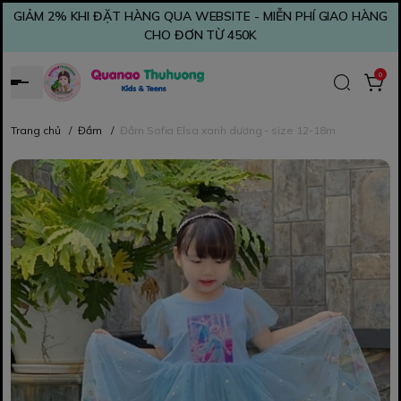
GIẢM 2% KHI ĐẶT HÀNG QUA WEBSITE - MIỄN PHÍ GIAO HÀNG
CHO ĐƠN TỪ 450K
0
Trang chủ
/
Đầm
/
Đầm Sofia Elsa xanh dương - size 12-18m