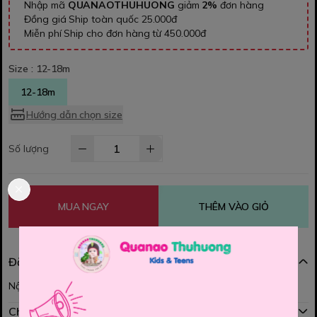
Nhập mã
QUANAOTHUHUONG
giảm
2%
đơn hàng
Đồng giá Ship toàn quốc 25.000đ
Miễn phí Ship cho đơn hàng từ 450.000đ
Size :
12-18m
12-18m
Hướng dẫn chọn size
Số lượng
MUA NGAY
THÊM VÀO GIỎ
Đặc điểm nổi bật
Nội dung đang được cập nhật
Chính sách mua hàng