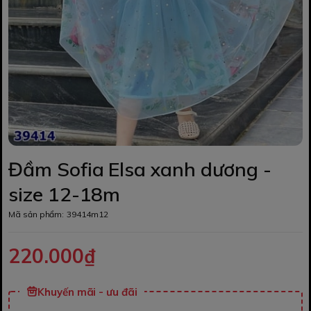
Đầm Sofia Elsa xanh dương -
size 12-18m
Mã sản phẩm:
39414m12
220.000₫
Khuyến mãi - ưu đãi