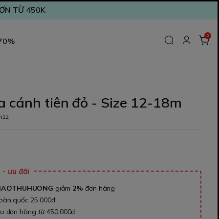
ĐƠN TỪ 450K
0
 70%
 cánh tiên đỏ - Size 12-18m
m12
₫
- ưu đãi
NAOTHUHUONG
giảm
2%
đơn hàng
toàn quốc 25.000đ
ho đơn hàng từ 450.000đ