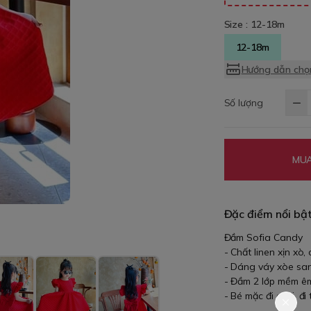
Size :
12-18m
12-18m
Hướng dẫn chọn
Số lượng
MUA
Đặc điểm nổi bậ
Đầm Sofia Candy
- Chất linen xịn xò,
- Dáng váy xòe san
- Đầm 2 lớp mềm êm
- Bé mặc đi chơi, đi