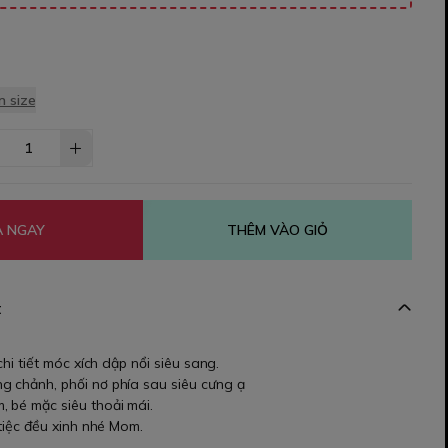
 size
 NGAY
THÊM VÀO GIỎ
t
 chi tiết móc xích dập nổi siêu sang.
g chảnh, phối nơ phía sau siêu cưng ạ
, bé mặc siêu thoải mái.
 tiệc đều xinh nhé Mom.