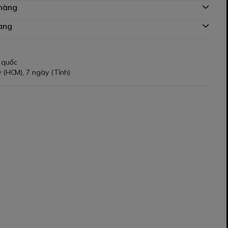
 hàng
àng
 quốc
 (HCM), 7 ngày (Tỉnh)