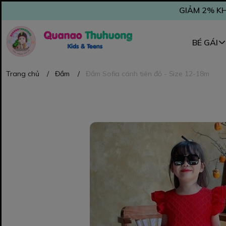
GIẢM 2% KH
BÉ GÁI
Trang chủ
/
Đầm
/
Đầm Sofia cánh tiên đỏ - Size 12-18m