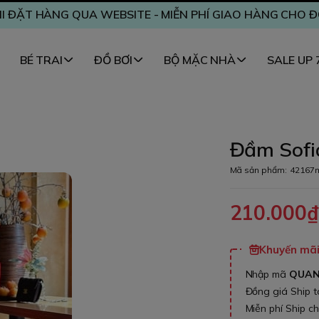
I ĐẶT HÀNG QUA WEBSITE - MIỄN PHÍ GIAO HÀNG CHO 
BÉ TRAI
ĐỒ BƠI
BỘ MẶC NHÀ
SALE UP
Đầm Sofia
Mã sản phẩm:
42167
210.000
Khuyến mãi 
Nhập mã
QUA
Đồng giá Ship 
Miễn phí Ship c