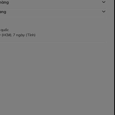
 hàng
àng
 quốc
 (HCM), 7 ngày (Tỉnh)