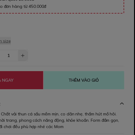
ho đơn hàng từ 450.000đ
 size
 NGAY
THÊM VÀO GIỎ
t
 Chất vải thun cá sấu mềm mịn, co dãn nhẹ, thấm hút mồ hôi.
 thời trang, phong cách năng động, khỏe khoắn. Form đầm gọn,
 đi chơi đều phù hợp nhé các Mom