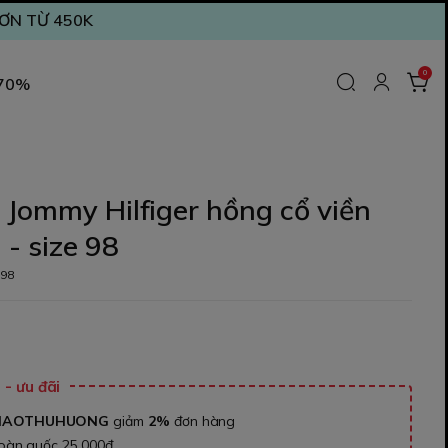
ĐƠN TỪ 450K
0
 70%
Jommy Hilfiger hồng cổ viền
 - size 98
s98
₫
- ưu đãi
NAOTHUHUONG
giảm
2%
đơn hàng
toàn quốc 25.000đ