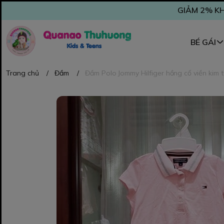
GIẢM 2% KH
BÉ GÁI
Trang chủ
/
Đầm
/
Đầm Polo Jommy Hilfiger hồng cổ viền kim t