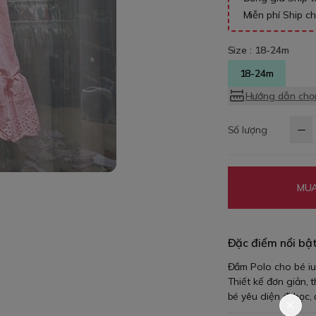
Miễn phí Ship c
Size :
18-24m
18-24m
Hướng dẫn chọn
Số lượng
MUA
Đặc điểm nổi bậ
Đầm Polo cho bé iu
Thiết kế đơn giản,
bé yêu diện đi học,