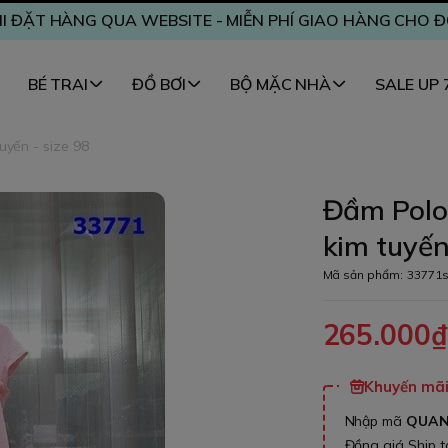
I ĐẶT HÀNG QUA WEBSITE - MIỄN PHÍ GIAO HÀNG CHO 
BÉ TRAI
ĐỒ BƠI
BỘ MẶC NHÀ
SALE UP
uyến - size 98
Đầm Polo 
kim tuyến
Mã sản phẩm:
33771
265.000
Khuyến mãi 
Nhập mã
QUA
Đồng giá Ship 