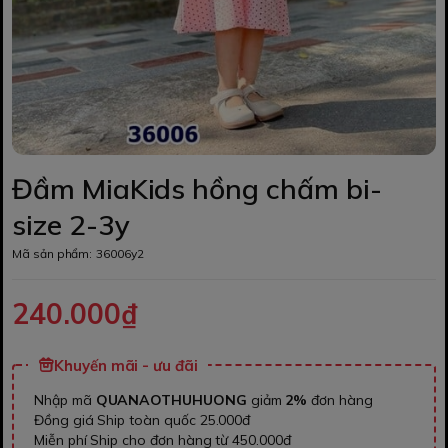
Đầm MiaKids hồng chấm bi-
size 2-3y
Mã sản phẩm:
36006y2
240.000₫
Khuyến mãi - ưu đãi
Nhập mã
QUANAOTHUHUONG
giảm
2%
đơn hàng
Đồng giá Ship toàn quốc 25.000đ
Miễn phí Ship cho đơn hàng từ 450.000đ