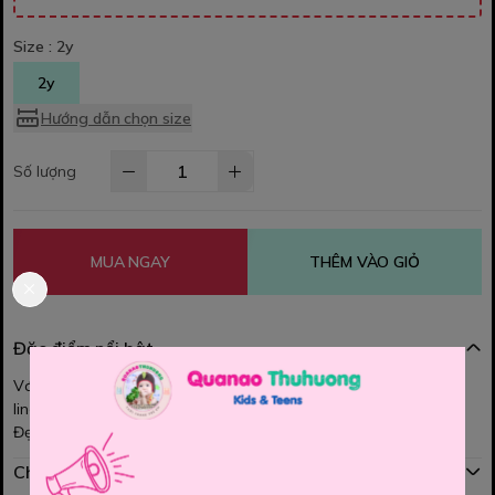
Size :
2y
2y
Hướng dẫn chọn size
Số lượng
MUA NGAY
THÊM VÀO GIỎ
Đặc điểm nổi bật
Váy babydoll MiaKids màu cực xinh - dáng váy cực cưng - vải
linen đũi mềm rũ - bé nào cũng mang được luôn
Đẹp từng chi tiết luôn ạ
Chính sách mua hàng