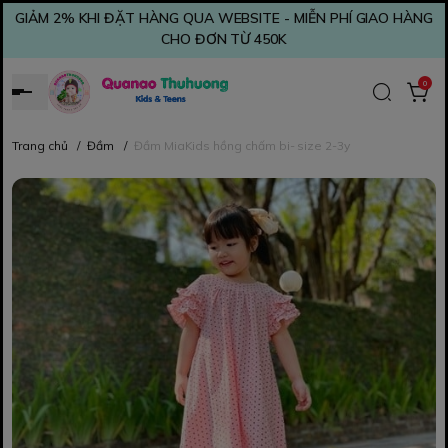
GIẢM 2% KHI ĐẶT HÀNG QUA WEBSITE - MIỄN PHÍ GIAO HÀNG
CHO ĐƠN TỪ 450K
0
Trang chủ
/
Đầm
/
Đầm MiaKids hồng chấm bi- size 2-3y