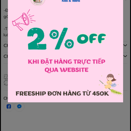
-Đẹp xuất sắc - Xinh ơi là xinh- Thơm thơm như kẹo ngọt bông
gòn luôn ạ.
-Thô cotton Hàn mềm mát xịn sò -dáng váy cực kỳ dễ thương
luôn.
Chính sách mua hàng
Chính sách đổi hàng
Giao hàng toàn quốc
Đổi hàng 3 ngày (HCM), 7 ngày (Tỉnh)
Chia sẻ