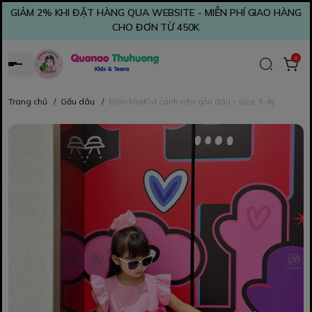
GIẢM 2% KHI ĐẶT HÀNG QUA WEBSITE - MIỄN PHÍ GIAO HÀNG
CHO ĐƠN TỪ 450K
0
Trang chủ
/
Gấu dâu
/
Đầm MiaKid cánh tiên gấu dâu - size 3-4y