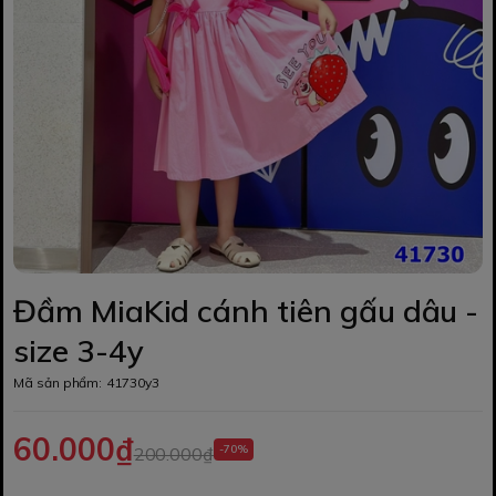
Đầm MiaKid cánh tiên gấu dâu -
size 3-4y
Mã sản phẩm:
41730y3
60.000₫
-70%
200.000₫