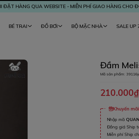
I ĐẶT HÀNG QUA WEBSITE - MIỄN PHÍ GIAO HÀNG CHO 
BÉ TRAI
ĐỒ BƠI
BỘ MẶC NHÀ
SALE UP
Đầm Melis
Mã sản phẩm:
39116y
210.000
Khuyến mãi 
Nhập mã
QUA
Đồng giá Ship 
Miễn phí Ship c