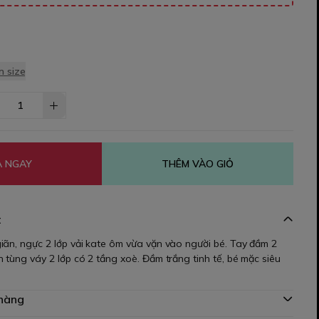
 size
 NGAY
THÊM VÀO GIỎ
t
iãn, ngực 2 lớp vải kate ôm vừa vặn vào người bé. Tay đầm 2
 tùng váy 2 lớp có 2 tầng xoè. Đầm trắng tinh tế, bé mặc siêu
 hàng