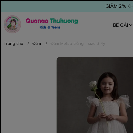
GIẢM 2% KH
BÉ GÁI
Trang chủ
/
Đầm
/
Đầm Melisa trắng - size 3-4y