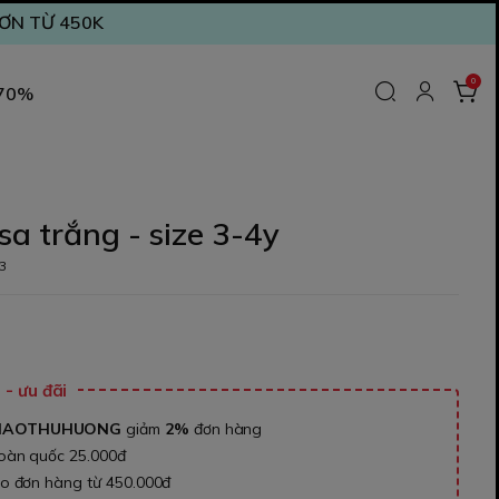
ĐƠN TỪ 450K
0
 70%
a trắng - size 3-4y
3
₫
- ưu đãi
NAOTHUHUONG
giảm
2%
đơn hàng
toàn quốc 25.000đ
ho đơn hàng từ 450.000đ