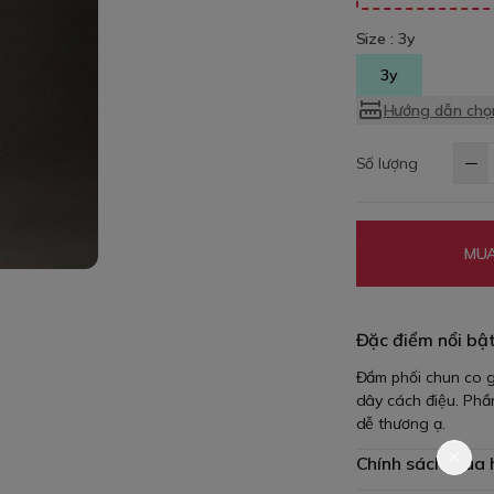
Size :
3y
3y
Hướng dẫn chọn
Số lượng
MUA
Đặc điểm nổi bậ
Đầm phối chun co g
dây cách điệu. Phần
dễ thương ạ.
Chính sách mua