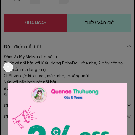
MUA NGAY
THÊM VÀO GIỎ
Đặc điểm nổi bật
Đầm 2 dây Melisa cho bé iu
Thiết kế nổi bật với Kiểu dáng BabyDoll xòe nhẹ, 2 dây cột nơ
xinh xắn rất đáng iu ạ.
Chất vải cực kì xịn xò , mềm nhẹ, thoáng mát
Nền vải nền hoa rất nổi bật.
Bé mặc cực kì xinh lun đó ạ!
Size 18/24m, 2/3y, 3/4y, 4/5y, 5/6y, 6/7y, 7/8y, 8/9y, 9/10y, 10/11y
Chính sách mua hàng
Chính sách đổi hàng