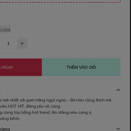
 size
 NGAY
THÊM VÀO GIỎ
t
 mới nhất với gam hồng ngọt ngào - Bé nào cũng thích mê
 siêu HOT HIT, đáng yêu vô cùng.
g cùng tay bồng hot trend, lên dáng siêu cưng ạ.
 bồng bềnh.
 hàng