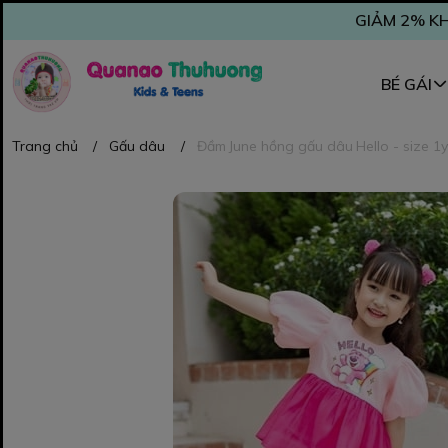
GIẢM 2% KH
BÉ GÁI
Trang chủ
/
Gấu dâu
/
Đầm June hồng gấu dâu Hello - size 1y