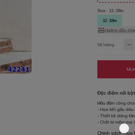
Size :
12-18m
12-18m
Hướng dẫn chọn
Số lượng
MUA
Đặc điểm nổi bậ
Mẫu đầm công chúa
- Họa tiết gấu dâu
- Thiết kê dáng tần
- Chất tơ mềm mại,
Chính sách mua