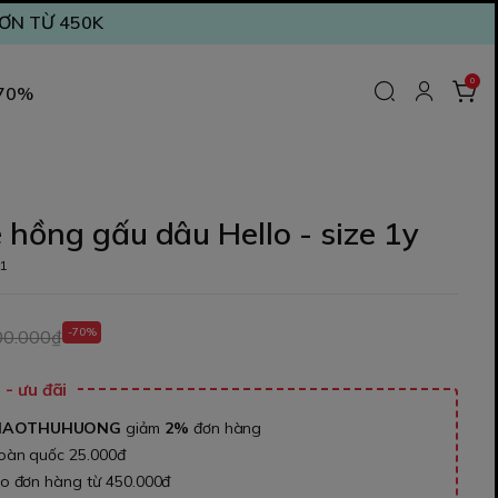
ĐƠN TỪ 450K
0
 70%
hồng gấu dâu Hello - size 1y
1
-70%
00.000₫
- ưu đãi
NAOTHUHUONG
giảm
2%
đơn hàng
toàn quốc 25.000đ
ho đơn hàng từ 450.000đ