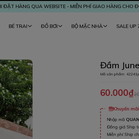
I ĐẶT HÀNG QUA WEBSITE - MIỄN PHÍ GIAO HÀNG CHO 
BÉ TRAI
ĐỒ BƠI
BỘ MẶC NHÀ
SALE UP
Đầm June 
Mã sản phẩm:
42241y
60.000₫
2
Khuyến mãi 
Nhập mã
QUA
Đồng giá Ship 
Miễn phí Ship c