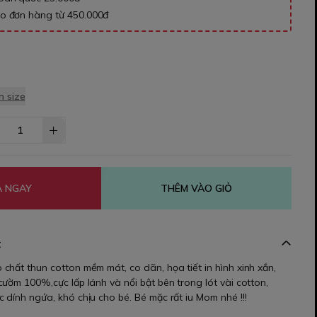
ho đơn hàng từ 450.000đ
 size
 NGAY
THÊM VÀO GIỎ
t
chất thun cotton mềm mát, co dãn, họa tiết in hình xinh xắn,
ườm 100%,cực lấp lánh và nổi bật bên trong lót vài cotton,
dính ngứa, khó chịu cho bé. Bé mặc rất iu Mom nhé !!!