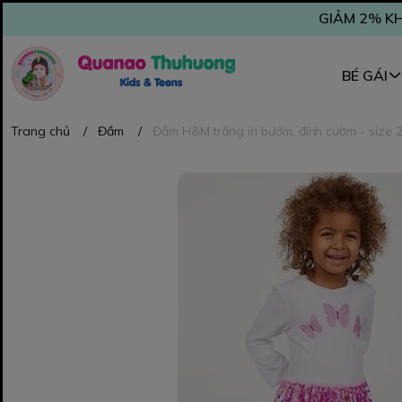
GIẢM 2% KH
BÉ GÁI
Trang chủ
/
Đầm
/
Đầm H&M trắng in bướm, đính cườm - size 2