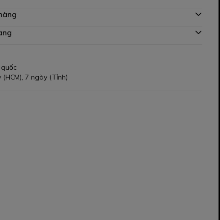
 hàng
àng
 quốc
 (HCM), 7 ngày (Tỉnh)