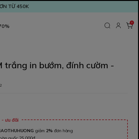
ĐƠN TỪ 450K
0
 70%
trắng in bướm, đính cườm -
2
₫
- ưu đãi
NAOTHUHUONG
giảm
2%
đơn hàng
toàn quốc 25.000đ