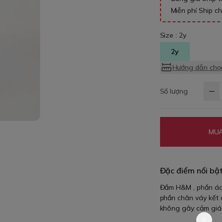
Miễn phí Ship c
Size :
2y
2y
Hướng dẫn chọn
Số lượng
MUA
Đặc điểm nổi bậ
Đầm H&M , phần áo 
phần chân váy kết c
không gây cảm giác 