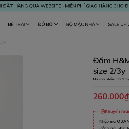
I ĐẶT HÀNG QUA WEBSITE - MIỄN PHÍ GIAO HÀNG CHO 
BÉ TRAI
ĐỒ BƠI
BỘ MẶC NHÀ
SALE UP
/3y
Đầm H&M 
size 2/3y
Mã sản phẩm:
32783y
260.000
Khuyến mãi 
Nhập mã
QUA
Đồng giá Ship 