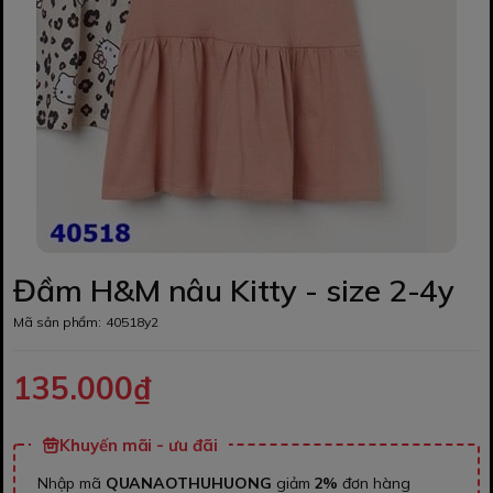
Đầm H&M nâu Kitty - size 2-4y
Mã sản phẩm:
40518y2
135.000₫
Khuyến mãi - ưu đãi
Nhập mã
QUANAOTHUHUONG
giảm
2%
đơn hàng