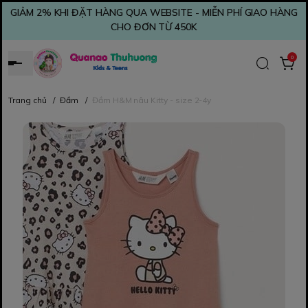
GIẢM 2% KHI ĐẶT HÀNG QUA WEBSITE - MIỄN PHÍ GIAO HÀNG
CHO ĐƠN TỪ 450K
0
Trang chủ
/
Đầm
/
Đầm H&M nâu Kitty - size 2-4y