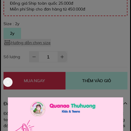
Đồng giá Ship toàn quốc 25.000đ
Miễn phí Ship cho đơn hàng từ 450.000đ
Size :
2y
2y
Hướng dẫn chọn size
Số lượng
MUA NGAY
THÊM VÀO GIỎ
Đặc điểm nổi bật
Đầm H&M. Chất thun cotton mềm mát, thấm hút mồ hôi, sờ mướt
tay, nhìu họa tiết xinh xắn, màu sắc tươi sáng, kiểu dáng vô cùng
đáng yêu bé mặc đi học hay đi chơi cực xinh luôn nhé các Mom ơi