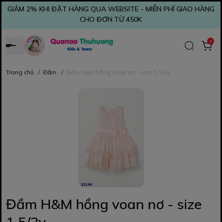
GIẢM 2% KHI ĐẶT HÀNG QUA WEBSITE - MIỄN PHÍ GIAO HÀNG
CHO ĐƠN TỪ 450K
0
Trang chủ
/
Đầm
/
Đầm H&M hồng voan nơ - size 1.5/2y
Đầm H&M hồng voan nơ - size
1.5/2y