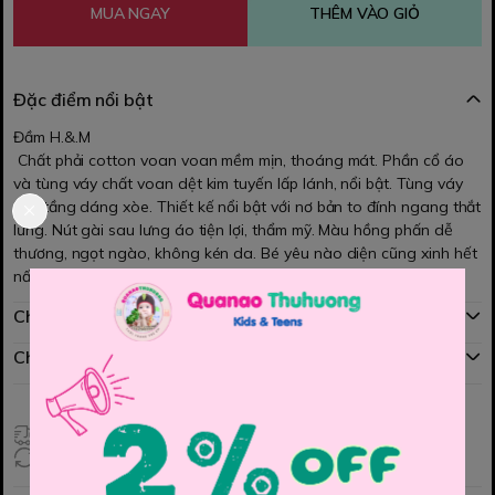
MUA NGAY
THÊM VÀO GIỎ
Đặc điểm nổi bật
Đầm H.&.M
Chất phải cotton voan voan mềm mịn, thoáng mát. Phần cổ áo
và tùng váy chất voan dệt kim tuyến lấp lánh, nổi bật. Tùng váy
xếp tầng dáng xòe. Thiết kế nổi bật với nơ bản to đính ngang thắt
lưng. Nút gài sau lưng áo tiện lợi, thẩm mỹ. Màu hồng phấn dễ
thương, ngọt ngào, không kén da. Bé yêu nào diện cũng xinh hết
nấc nhé các Mom.
Chính sách mua hàng
Chính sách đổi hàng
Giao hàng toàn quốc
Đổi hàng 3 ngày (HCM), 7 ngày (Tỉnh)