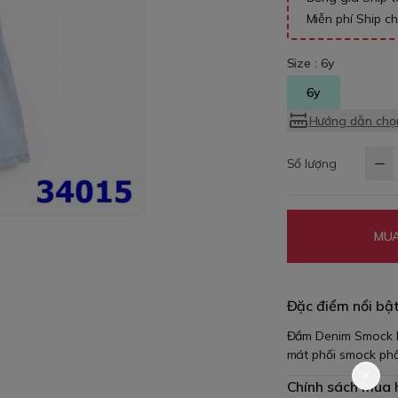
Miễn phí Ship c
Size :
6y
6y
Hướng dẫn chọn
Số lượng
MUA
Đặc điểm nổi bậ
Đầm Denim Smock N
mát phối smock phầ
Chính sách mua