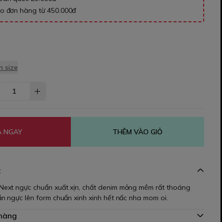
ho đơn hàng từ 450.000đ
 size
 NGAY
THÊM VÀO GIỎ
t
ext ngực chuẩn xuất xịn, chất denim mỏng mềm rất thoáng
n ngực lên form chuẩn xinh xinh hết nấc nha mom oi.
 hàng