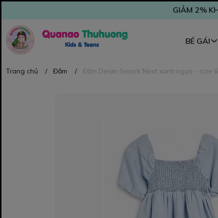
GIẢM 2% KH
BÉ GÁI
Trang chủ
/
Đầm
/
Đầm Denim Smock Next xanh ngựa - size 6