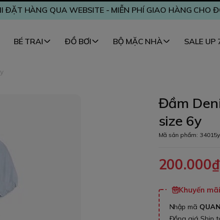
I ĐẶT HÀNG QUA WEBSITE - MIỄN PHÍ GIAO HÀNG CHO 
BÉ TRAI
ĐỒ BƠI
BỘ MẶC NHÀ
SALE UP
y
Đầm Deni
size 6y
Mã sản phẩm:
34015y
200.000
Khuyến mãi 
Nhập mã
QUA
Đồng giá Ship 