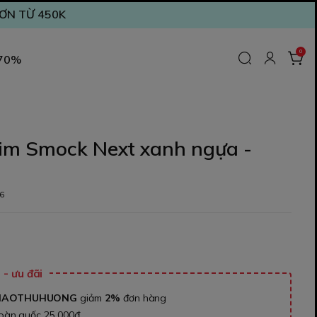
ĐƠN TỪ 450K
0
 70%
m Smock Next xanh ngựa -
6
₫
- ưu đãi
NAOTHUHUONG
giảm
2%
đơn hàng
toàn quốc 25.000đ