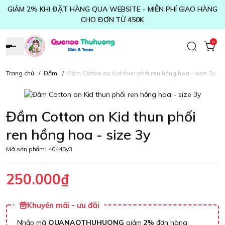
GIẢM 2% KHI ĐẶT HÀNG QUA WEBSITE - MIỄN PHÍ GIAO HÀNG
CHO ĐƠN TỪ 450K
0
Trang chủ
/
Đầm
/
Đầm Cotton on Kid thun phối ren hồng hoa - size 3y
Đầm Cotton on Kid thun phối
ren hồng hoa - size 3y
Mã sản phẩm:
40445y3
250.000₫
Khuyến mãi - ưu đãi
Nhập mã
QUANAOTHUHUONG
giảm
2%
đơn hàng