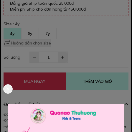
Đồng giá Ship toàn quốc 25.000đ
Miễn phí Ship cho đơn hàng từ 450.000đ
Size :
4y
4y
6y
7y
Hướng dẫn chọn size
Số lượng
MUA NGAY
THÊM VÀO GIỎ
Đặc điểm nổi bật
Đầm HALLOWEEN cả nhà ơi!
Đầm chất cotton mềm mịn, Tùng váy dáng xòe váy là 2 lớp voan
mềm mại đính, kim tuyến lấp lánh, nổi bật , màu sắc cực chât lun ạ