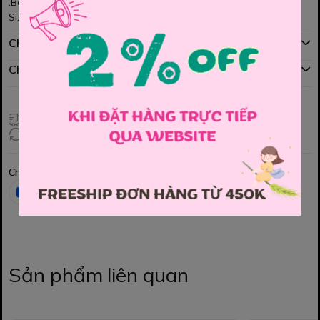
.Bé yêu nào diện cũng xinh hết nấc nhé các Mom
Size : 4/5y, 6y, 7/8y, 10/12y
Chính sách mua hàng
Chính sách đổi hàng
Giao hàng toàn quốc
Đổi hàng 3 ngày (HCM), 7 ngày (Tỉnh)
Chia sẻ
Sản phẩm liên quan