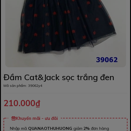
Đầm Cat&Jack sọc trắng đen
Mã sản phẩm:
39062y4
210.000₫
Khuyến mãi - ưu đãi
Nhập mã
QUANAOTHUHUONG
giảm
2%
đơn hàng