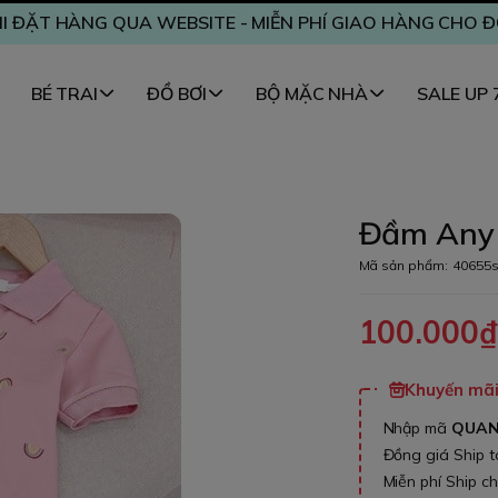
I ĐẶT HÀNG QUA WEBSITE - MIỄN PHÍ GIAO HÀNG CHO 
BÉ TRAI
ĐỒ BƠI
BỘ MẶC NHÀ
SALE UP
Đầm Any 
Mã sản phẩm:
40655
100.000
Khuyến mãi 
Nhập mã
QUA
Đồng giá Ship 
Miễn phí Ship c