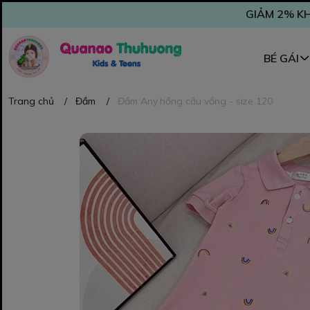
GIẢM 2% KH
BÉ GÁI
Trang chủ
/
Đầm
/
Đầm Any hồng cầu vồng - size 120