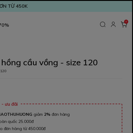
ĐƠN TỪ 450K
0
 70%
hồng cầu vồng - size 120
s120
₫
- ưu đãi
NAOTHUHUONG
giảm
2%
đơn hàng
toàn quốc 25.000đ
ho đơn hàng từ 450.000đ