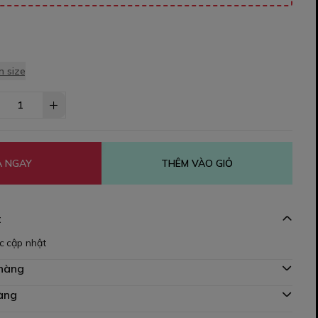
 size
 NGAY
THÊM VÀO GIỎ
t
c cập nhật
 hàng
àng