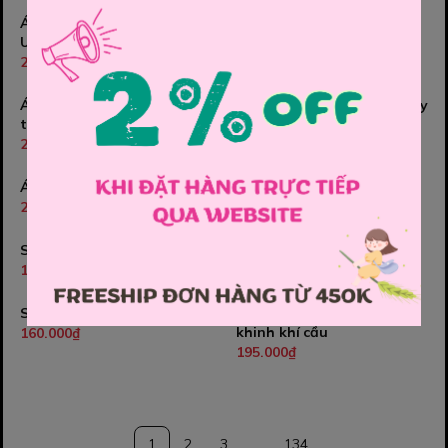
Áo sweater đỏ tay đen
Áo sweater xám tay đen
Utah star
Utah star
220.000₫
220.000₫
Áo Sweater xám Htaleh
Áo Sweater đen Htaleh tay
tay caro
caro
275.000₫
275.000₫
Áo Hoodie đen Ershiqii
Áo Hoodie đỏ đô Ershiqii
295.000₫
295.000₫
Set 3 chip Papa mèo Hello
Set 3 chip Papa Kuromi
160.000₫
160.000₫
Set 3 chip Papa Pony
Set 3 chip Papa họa tiết
khinh khí cầu
160.000₫
195.000₫
1
2
3
...
134