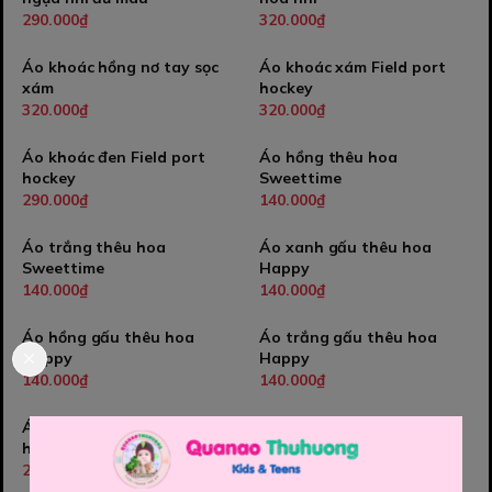
290.000₫
320.000₫
Áo khoác hồng nơ tay sọc
Áo khoác xám Field port
xám
hockey
320.000₫
320.000₫
Áo khoác đen Field port
Áo hồng thêu hoa
hockey
Sweettime
290.000₫
140.000₫
Áo trắng thêu hoa
Áo xanh gấu thêu hoa
Sweettime
Happy
140.000₫
140.000₫
Áo hồng gấu thêu hoa
Áo trắng gấu thêu hoa
Happy
Happy
140.000₫
140.000₫
Áo tay dài trắng tay sọc
Áo sweater đen tay xám
hồng Home
Utah star
240.000₫
220.000₫