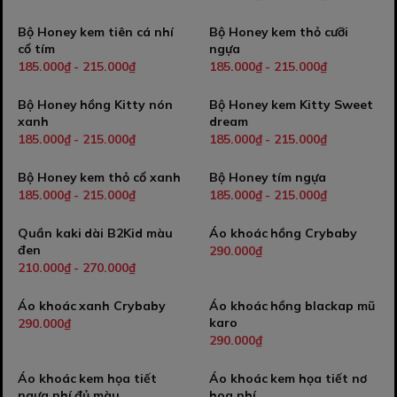
Bộ Honey kem tiên cá nhí
Bộ Honey kem thỏ cưỡi
cổ tím
ngựa
185.000₫ - 215.000₫
185.000₫ - 215.000₫
Bộ Honey hồng Kitty nón
Bộ Honey kem Kitty Sweet
xanh
dream
185.000₫ - 215.000₫
185.000₫ - 215.000₫
Bộ Honey kem thỏ cổ xanh
Bộ Honey tím ngựa
185.000₫ - 215.000₫
185.000₫ - 215.000₫
Quần kaki dài B2Kid màu
Áo khoác hồng Crybaby
đen
290.000₫
210.000₫ - 270.000₫
Áo khoác xanh Crybaby
Áo khoác hồng blackap mũ
karo
290.000₫
290.000₫
Áo khoác kem họa tiết
Áo khoác kem họa tiết nơ
ngựa nhí đủ màu
hoa nhí