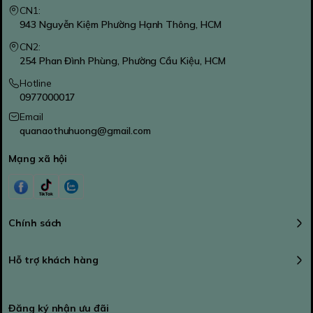
CN1:
943 Nguyễn Kiệm Phường Hạnh Thông, HCM
CN2:
254 Phan Đình Phùng, Phường Cầu Kiệu, HCM
Hotline
0977000017
Email
quanaothuhuong@gmail.com
Mạng xã hội
Chính sách
Hỗ trợ khách hàng
Đăng ký nhận ưu đãi