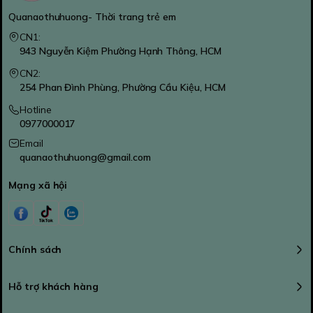
Quanaothuhuong- Thời trang trẻ em
CN1:
943 Nguyễn Kiệm Phường Hạnh Thông, HCM
CN2:
254 Phan Đình Phùng, Phường Cầu Kiệu, HCM
Hotline
0977000017
Email
quanaothuhuong@gmail.com
Mạng xã hội
Chính sách
Hỗ trợ khách hàng