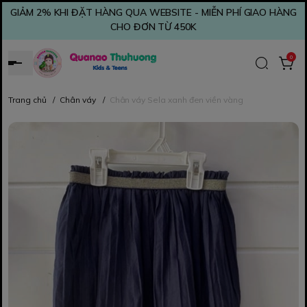
GIẢM 2% KHI ĐẶT HÀNG QUA WEBSITE - MIỄN PHÍ GIAO HÀNG
CHO ĐƠN TỪ 450K
0
Trang chủ
/
Chân váy
/
Chân váy Sela xanh đen viền vàng