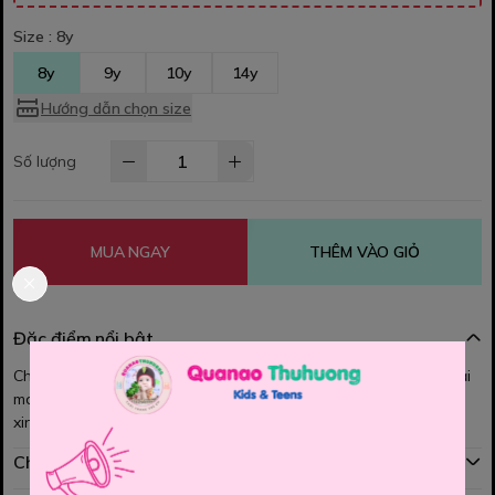
Size :
8y
8y
9y
10y
14y
Hướng dẫn chọn size
Số lượng
MUA NGAY
THÊM VÀO GIỎ
Đặc điểm nổi bật
Chân váy Sela - Chất thun mềm êm, nhe, lưng thun co giãn thoải
mái.. Màu xanh đen viền kim tuyến nổi bật,.Bé phối cùng áo kiểu
xinh lắm lun ạ!
Chính sách mua hàng