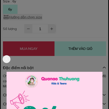
Size :
6y
6y
Hướng dẫn chọn size
Số lượng
MUA NGAY
THÊM VÀO GIỎ
Đặc điểm nổi bật
Chất nhung mềm, Bên trong có quần lót mềm mai.-Lưng váy có độ
co giãn nhẹ giúp cho bé mặc thoải mái và dễ dàng hoạt động.-
Màu sắc dễ phối với nhiều loại áo kiểu ạ
Chính sách mua hàng
Chính sách đổi hàng