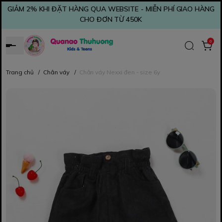
GIẢM 2% KHI ĐẶT HÀNG QUA WEBSITE - MIỄN PHÍ GIAO HÀNG
CHO ĐƠN TỪ 450K
0
Trang chủ
/
Chân váy
/
Chân váy Nexxi đen - size 6y