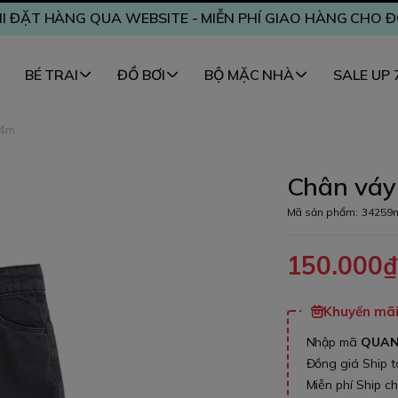
I ĐẶT HÀNG QUA WEBSITE - MIỄN PHÍ GIAO HÀNG CHO 
BÉ TRAI
ĐỒ BƠI
BỘ MẶC NHÀ
SALE UP
24m
Chân váy
Mã sản phẩm:
34259
150.000
Khuyến mãi 
Nhập mã
QUA
Đồng giá Ship 
Miễn phí Ship c