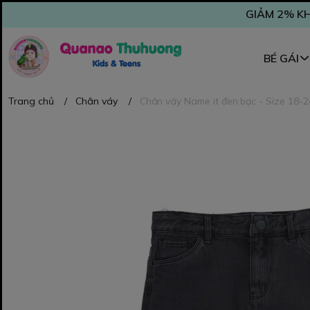
GIẢM 2% KH
BÉ GÁI
Trang chủ
/
Chân váy
/
Chân váy Name it đen bạc - Size 18-