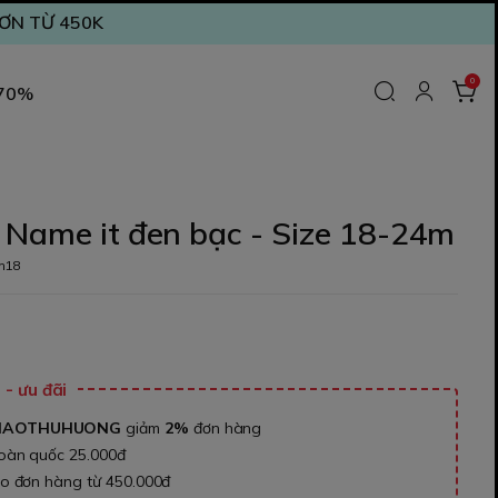
ĐƠN TỪ 450K
0
 70%
 Name it đen bạc - Size 18-24m
m18
₫
- ưu đãi
NAOTHUHUONG
giảm
2%
đơn hàng
toàn quốc 25.000đ
ho đơn hàng từ 450.000đ