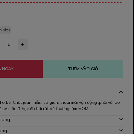
 size
 NGAY
THÊM VÀO GIỎ
t
o bé. Chất jean mềm, co giãn, thoải mái vận động ,phối với áo
é,bé mặc đi học đi chơi rất dễ thương lắm MOM ...
 hàng
àng