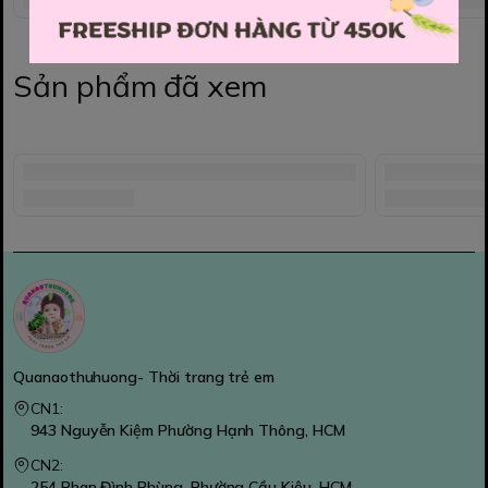
Sản phẩm đã xem
Quanaothuhuong- Thời trang trẻ em
CN1:
943 Nguyễn Kiệm Phường Hạnh Thông, HCM
CN2:
254 Phan Đình Phùng, Phường Cầu Kiệu, HCM