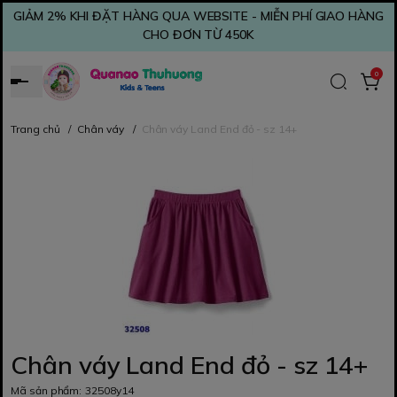
GIẢM 2% KHI ĐẶT HÀNG QUA WEBSITE - MIỄN PHÍ GIAO HÀNG
CHO ĐƠN TỪ 450K
0
Trang chủ
/
Chân váy
/
Chân váy Land End đỏ - sz 14+
Chân váy Land End đỏ - sz 14+
Mã sản phẩm:
32508y14