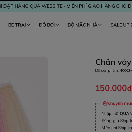
I ĐẶT HÀNG QUA WEBSITE - MIỄN PHÍ GIAO HÀNG CHO 
BÉ TRAI
ĐỒ BƠI
BỘ MẶC NHÀ
SALE UP
Chân váy 
Mã sản phẩm:
40062y
150.000
Khuyến mãi 
Nhập mã
QUA
Đồng giá Ship 
Miễn phí Ship c