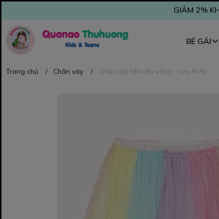
GIẢM 2% KH
BÉ GÁI
Trang chủ
/
Chân váy
/
Chân váy HM cầu vồng - size 6-8y