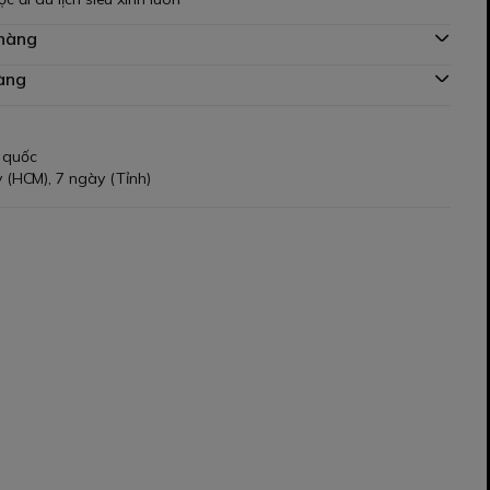
 hàng
àng
 quốc
 (HCM), 7 ngày (Tỉnh)