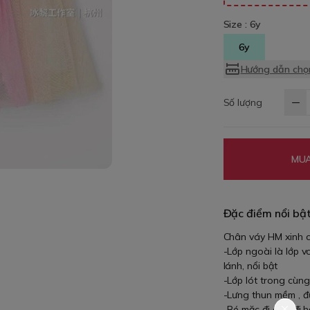
Size :
6y
6y
Hướng dẫn chọn
Số lượng
MUA
Đặc điểm nổi bậ
Chân váy HM xinh 
-Lớp ngoài là lớp v
lánh, nổi bật
-Lớp lót trong cùng
-Lưng thun mềm , đư
-Bé mặc đi chơi đi h