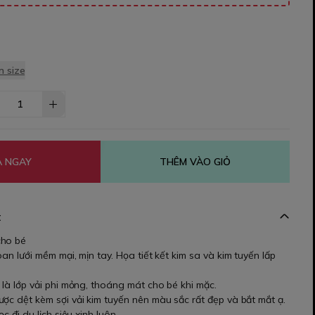
 size
 NGAY
THÊM VÀO GIỎ
t
cho bé
oan lưới mềm mại, mịn tay. Họa tiết kết kim sa và kim tuyến lấp
 là lớp vải phi mỏng, thoáng mát cho bé khi mặc.
ợc dệt kèm sợi vải kim tuyến nên màu sắc rất đẹp và bắt mắt ạ.
ọc đi du lịch siêu xinh luôn