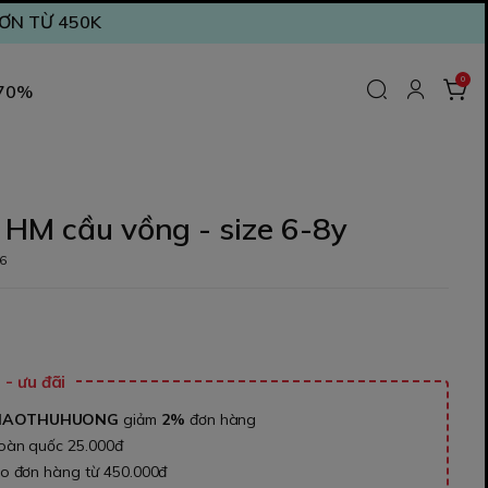
ĐƠN TỪ 450K
0
 70%
HM cầu vồng - size 6-8y
6
₫
- ưu đãi
NAOTHUHUONG
giảm
2%
đơn hàng
toàn quốc 25.000đ
ho đơn hàng từ 450.000đ