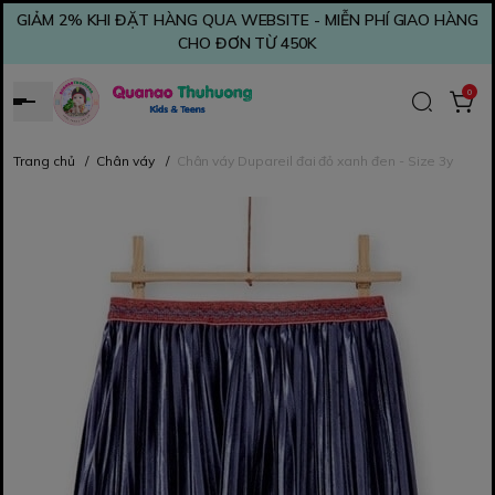
GIẢM 2% KHI ĐẶT HÀNG QUA WEBSITE - MIỄN PHÍ GIAO HÀNG
CHO ĐƠN TỪ 450K
0
Trang chủ
/
Chân váy
/
Chân váy Dupareil đai đỏ xanh đen - Size 3y