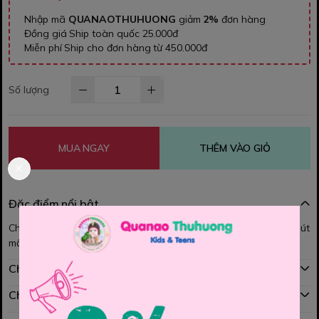
Nhập mã
QUANAOTHUHUONG
giảm
2%
đơn hàng
Đồng giá Ship toàn quốc 25.000đ
Miễn phí Ship cho đơn hàng từ 450.000đ
Số lượng
MUA NGAY
THÊM VÀO GIỎ
Đặc điểm nổi bật
Chân váy Dupareil xếp ly ,Chât vải mềm nhẹ thoáng mát, thấm hút
mồ hôi, phối cùng áo thun cực xinh các Mom nhé
Chính sách mua hàng
Chính sách đổi hàng