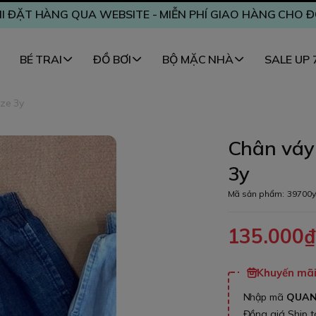
I ĐẶT HÀNG QUA WEBSITE - MIỄN PHÍ GIAO HÀNG CHO 
BÉ TRAI
ĐỒ BƠI
BỘ MẶC NHÀ
SALE UP
ize 3y
Chân váy 
3y
Mã sản phẩm:
39700y
135.000
Khuyến mãi 
Nhập mã
QUA
Đồng giá Ship 