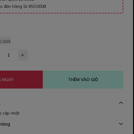
ho đơn hàng từ 450.000đ
 size
 NGAY
THÊM VÀO GIỎ
t
c cập nhật
 hàng