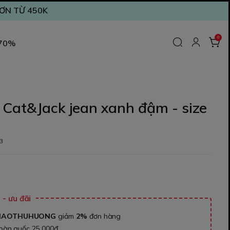
ĐƠN TỪ 450K
0
 70%
Cat&Jack jean xanh đậm - size
3
₫
- ưu đãi
NAOTHUHUONG
giảm
2%
đơn hàng
toàn quốc 25.000đ