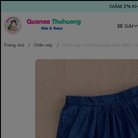
GIẢM 2% KH
BÉ GÁI
Trang chủ
/
Chân váy
/
Chân váy Cat&Jack jean xanh đậm - s