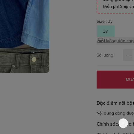
Miễn phí Ship c
Size :
3y
3y
Hướng dẫn chọn
Số lượng
MUA
Đặc điểm nổi bậ
Nội dung đang đượ
Chính sách mua