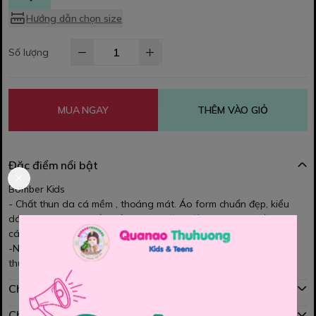
Hướng dẫn chọn size
Số lượng
MUA NGAY
THÊM VÀO GIỎ
Đặc điểm nổi bật
Bomber Kids
- Chất thun da cá mềm , thoáng mát. Áo form chuẩn đẹp, kiểu
dáng phong cách rất thế thao và năng động, bé cực chất luôn
các Mom ạ
-Nút bấm dễ dàng sử dụng. Màu sắc tươi sáng, họa tiết dễ
thương
Chính sách mua hàng
Chính sách đổi hàng