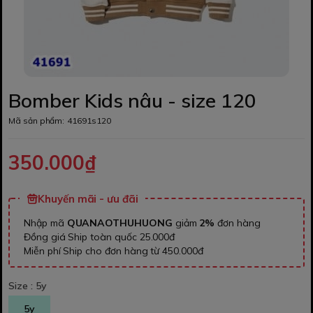
Bomber Kids nâu - size 120
Mã sản phẩm:
41691s120
350.000₫
Khuyến mãi - ưu đãi
Nhập mã
QUANAOTHUHUONG
giảm
2%
đơn hàng
Đồng giá Ship toàn quốc 25.000đ
Miễn phí Ship cho đơn hàng từ 450.000đ
Size :
5y
5y