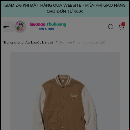
GIẢM 2% KHI ĐẶT HÀNG QUA WEBSITE - MIỄN PHÍ GIAO HÀNG
CHO ĐƠN TỪ 450K
0
Trang chủ
/
Áo khoác bé trai
/
Bomber Kids nâu - size 120