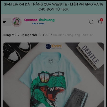
GIẢM 2% KHI ĐẶT HÀNG QUA WEBSITE - MIỄN PHÍ GIAO HÀNG
CHO ĐƠN TỪ 450K
0
Trang chủ
/
Bộ mặc nhà - BT+BG
/
Bộ xanh khủng long - size 1y