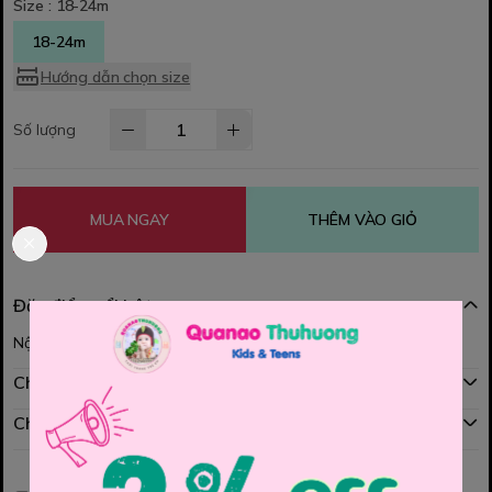
Size :
18-24m
18-24m
Hướng dẫn chọn size
Số lượng
MUA NGAY
THÊM VÀO GIỎ
Đặc điểm nổi bật
Nội dung đang được cập nhật
Chính sách mua hàng
Chính sách đổi hàng