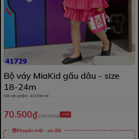
Bộ váy MiaKid gấu dâu - size
18-24m
Mã sản phẩm:
41729m18
70.500₫
-70%
235.000₫
Khuyến mãi - ưu đãi