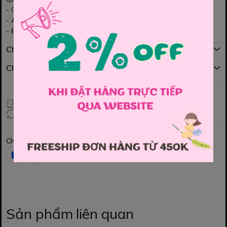
- Chất vải trượt Hàn cao cấp - xếp ly tinh tế
- Áo cotton mềm mát - Hình in PE xịn sò -100 điểm lun ạ
- Đi học đi chơi đều xinh nhé Mom
Chính sách mua hàng
Chính sách đổi hàng
Giao hàng toàn quốc
Đổi hàng 3 ngày (HCM), 7 ngày (Tỉnh)
Chia sẻ
Sản phẩm liên quan