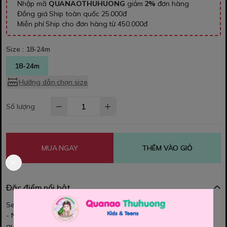
Nhập mã
QUANAOTHUHUONG
giảm
2%
đơn hàng
Đồng giá Ship toàn quốc 25.000đ
Miễn phí Ship cho đơn hàng từ 450.000đ
Size :
18-24m
18-24m
Hướng dẫn chọn size
Số lượng
MUA NGAY
THÊM VÀO GIỎ
Đặc điểm nổi bật
Set Gấu dâu cute xỉu ~ LOTSO mãi đỉnh, bé nào cũng thích
- Ngọt ngào - xinh xắn - chân váy xếp ly hồng đẹp xuất sắc có
quần bên trong