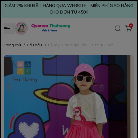
GIẢM 2% KHI ĐẶT HÀNG QUA WEBSITE - MIỄN PHÍ GIAO HÀNG
CHO ĐƠN TỪ 450K
0
Trang chủ
/
Gấu dâu
/
Bộ váy MiaKid gấu dâu - size 18-24m