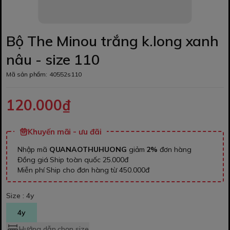
Bộ The Minou trắng k.long xanh
nâu - size 110
Mã sản phẩm:
40552s110
120.000₫
Khuyến mãi - ưu đãi
Nhập mã
QUANAOTHUHUONG
giảm
2%
đơn hàng
Đồng giá Ship toàn quốc 25.000đ
Miễn phí Ship cho đơn hàng từ 450.000đ
Size :
4y
4y
Hướng dẫn chọn size