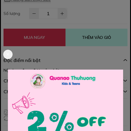
Số lượng
MUA NGAY
THÊM VÀO GIỎ
Đặc điểm nổi bật
Nội dung đang được cập nhật
Chính sách mua hàng
Chính sách đổi hàng
Giao hàng toàn quốc
Đổi hàng 3 ngày (HCM), 7 ngày (Tỉnh)