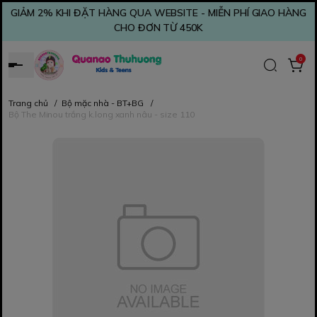
GIẢM 2% KHI ĐẶT HÀNG QUA WEBSITE - MIỄN PHÍ GIAO HÀNG
CHO ĐƠN TỪ 450K
0
Trang chủ
/
Bộ mặc nhà - BT+BG
/
Bộ The Minou trắng k.long xanh nâu - size 110