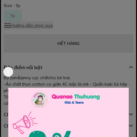
Size :
5y
5y
Hướng dẫn chọn size
HẾT HÀNG
Đặc điểm nổi bật
Bộ Jam&Jenny cực chấtcho bé trai.
-Áo chất thun cotton co giãn 4C mặc là mê - Quần kaki túi hộp
phong cách.
Tông màu phối menly quá. Đảm bảo bạn nào mặc cũng đẹp trai
cả thôi ạ
Chính sách mua hàng
Chính sách đổi hàng