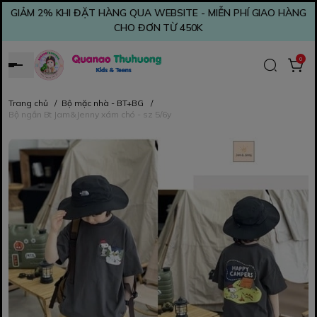
GIẢM 2% KHI ĐẶT HÀNG QUA WEBSITE - MIỄN PHÍ GIAO HÀNG
CHO ĐƠN TỪ 450K
0
Trang chủ
/
Bộ mặc nhà - BT+BG
/
Bộ ngắn Bt Jam&Jenny xám chó - sz 5/6y