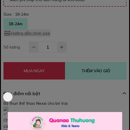
Size :
18-24m
18-24m
Hướng dẫn chọn size
Số lượng
MUA NGAY
THÊM VÀO GIỎ
Đặc điểm nổi bật
Bộ thun thể thao Nexxi cho bé trai.
Chất vải áo thun cá sấu 4C mềm mại, mix quần thun lửng vải da
cá 4C cực đẹp.