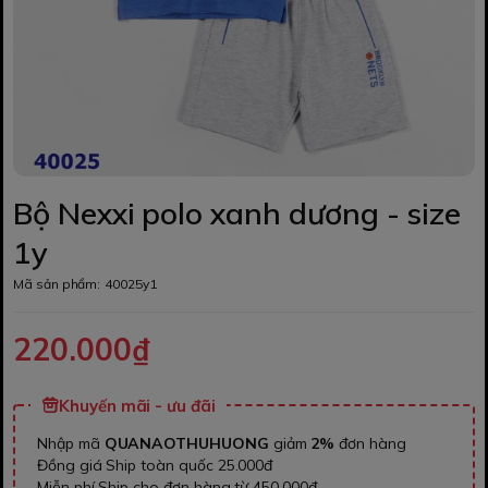
Bộ Nexxi polo xanh dương - size
1y
Mã sản phẩm:
40025y1
220.000₫
Khuyến mãi - ưu đãi
Nhập mã
QUANAOTHUHUONG
giảm
2%
đơn hàng
Đồng giá Ship toàn quốc 25.000đ
Miễn phí Ship cho đơn hàng từ 450.000đ