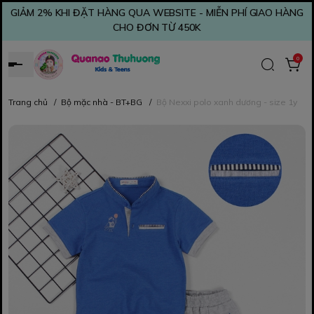
GIẢM 2% KHI ĐẶT HÀNG QUA WEBSITE - MIỄN PHÍ GIAO HÀNG
CHO ĐƠN TỪ 450K
0
Trang chủ
/
Bộ mặc nhà - BT+BG
/
Bộ Nexxi polo xanh dương - size 1y