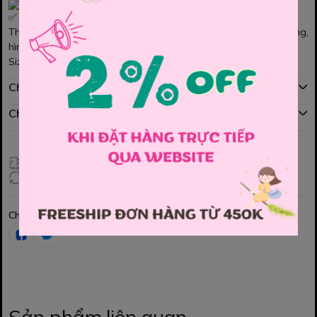
Thiết kế form bộ ngắn tay mang phong cách thể thao năng động,
hình in đơn giản bắt mắt.
Size : 1y
Chính sách mua hàng
Chính sách đổi hàng
Giao hàng toàn quốc
Đổi hàng 3 ngày (HCM), 7 ngày (Tỉnh)
Chia sẻ
Sản phẩm liên quan