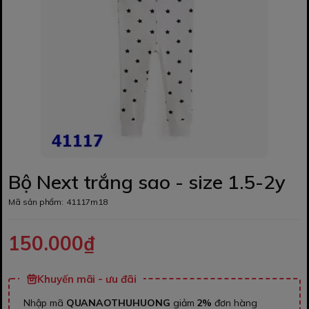
Bộ Next trắng sao - size 1.5-2y
Mã sản phẩm:
41117m18
150.000₫
Khuyến mãi - ưu đãi
Nhập mã
QUANAOTHUHUONG
giảm
2%
đơn hàng