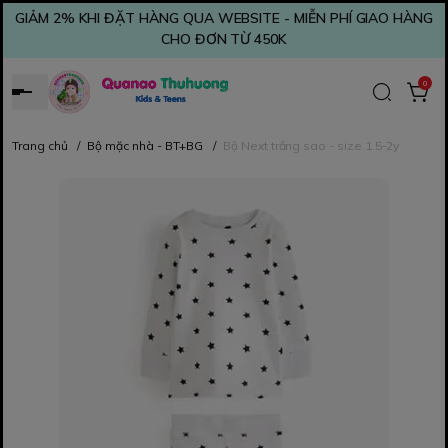
GIẢM 2% KHI ĐẶT HÀNG QUA WEBSITE - MIỄN PHÍ GIAO HÀNG
CHO ĐƠN TỪ 450K
0
Trang chủ
/
Bộ mặc nhà - BT+BG
/
Bộ Next trắng sao - size 1.5-2y