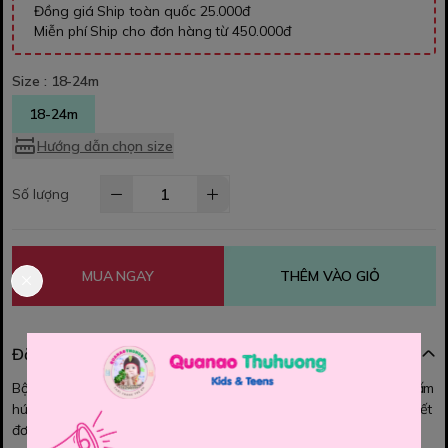
Đồng giá Ship toàn quốc 25.000đ
Miễn phí Ship cho đơn hàng từ 450.000đ
Size :
18-24m
18-24m
Hướng dẫn chọn size
Số lượng
MUA NGAY
THÊM VÀO GIỎ
Đặc điểm nổi bật
Bộ Next thun cho bé chất thun co dãn, thoải mái, mềm, mát, thấm
hút mồ hôi bé mặc cực xinh nhé Mom, Màu sắc tươi sáng , họa tiết
đơn giản dễ thương . Form ôm, bé mặc thoải mái lắm a.