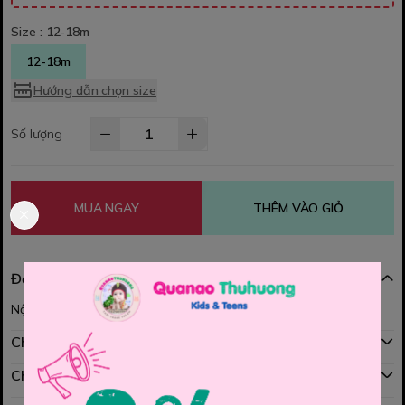
Size :
12-18m
12-18m
Hướng dẫn chọn size
Số lượng
MUA NGAY
THÊM VÀO GIỎ
Đặc điểm nổi bật
Nội dung đang được cập nhật
Chính sách mua hàng
Chính sách đổi hàng