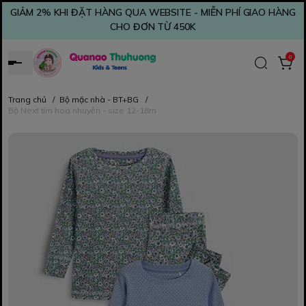
GIẢM 2% KHI ĐẶT HÀNG QUA WEBSITE - MIỄN PHÍ GIAO HÀNG
CHO ĐƠN TỪ 450K
0
Trang chủ
/
Bộ mặc nhà - BT+BG
/
Bộ Next tím hoa nhuyễn - size 12-18m