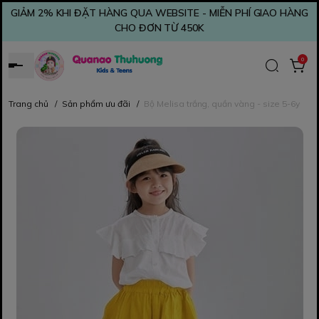
GIẢM 2% KHI ĐẶT HÀNG QUA WEBSITE - MIỄN PHÍ GIAO HÀNG
CHO ĐƠN TỪ 450K
0
Trang chủ
/
Sản phẩm ưu đãi
/
Bộ Melisa trắng, quần vàng - size 5-6y