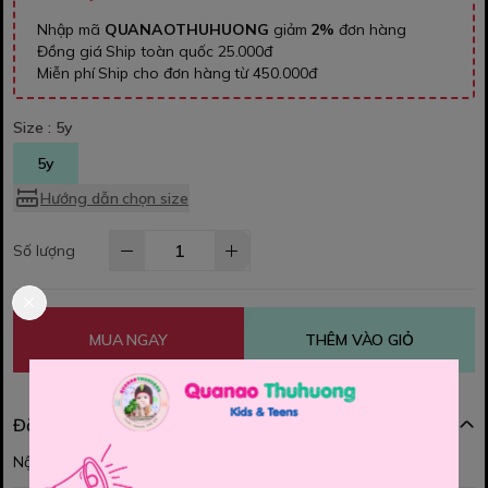
Nhập mã
QUANAOTHUHUONG
giảm
2%
đơn hàng
Đồng giá Ship toàn quốc 25.000đ
Miễn phí Ship cho đơn hàng từ 450.000đ
Size :
5y
5y
Hướng dẫn chọn size
Số lượng
MUA NGAY
THÊM VÀO GIỎ
Đặc điểm nổi bật
Nội dung đang được cập nhật