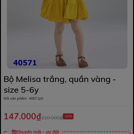
Bộ Melisa trắng, quần vàng -
size 5-6y
Mã sản phẩm:
40571y5
147.000₫
-30%
210.000₫
Khuyến mãi - ưu đãi