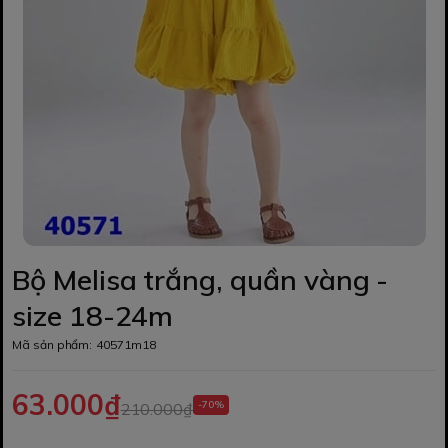
Bộ Melisa trắng, quần vàng -
size 18-24m
Mã sản phẩm:
40571m18
63.000₫
-70%
210.000₫