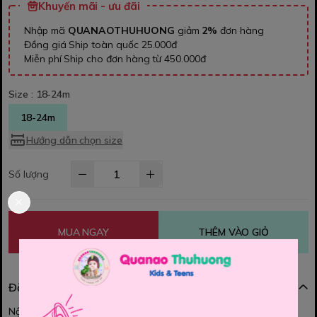
Khuyến mãi - ưu đãi
Nhập mã
QUANAOTHUHUONG
giảm
2%
đơn hàng
Đồng giá Ship toàn quốc 25.000đ
Miễn phí Ship cho đơn hàng từ 450.000đ
Size :
18-24m
18-24m
Hướng dẫn chọn size
Số lượng
MUA NGAY
THÊM VÀO GIỎ
Đặc điểm nổi bật
Nội dung đang được cập nhật