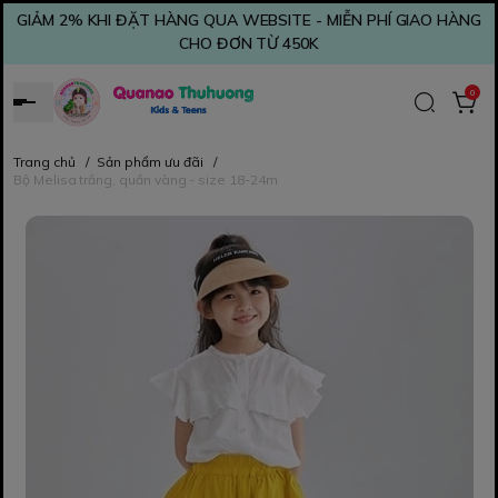
GIẢM 2% KHI ĐẶT HÀNG QUA WEBSITE - MIỄN PHÍ GIAO HÀNG
CHO ĐƠN TỪ 450K
0
Trang chủ
/
Sản phẩm ưu đãi
/
Bộ Melisa trắng, quần vàng - size 18-24m