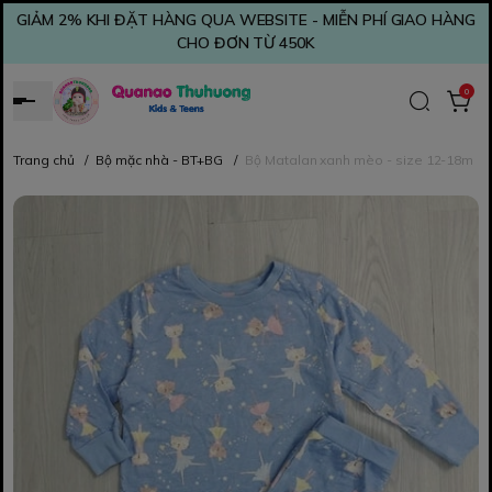
GIẢM 2% KHI ĐẶT HÀNG QUA WEBSITE - MIỄN PHÍ GIAO HÀNG
CHO ĐƠN TỪ 450K
0
Trang chủ
/
Bộ mặc nhà - BT+BG
/
Bộ Matalan xanh mèo - size 12-18m