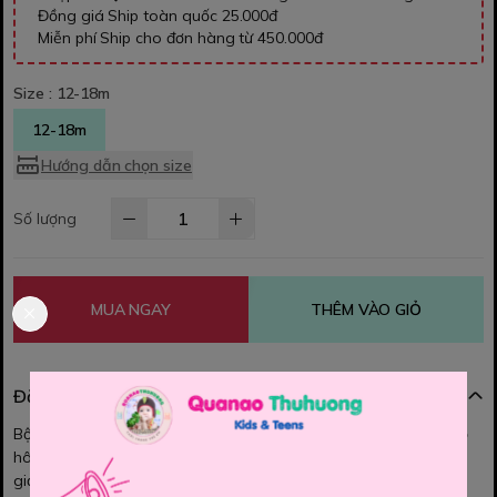
Đồng giá Ship toàn quốc 25.000đ
Miễn phí Ship cho đơn hàng từ 450.000đ
Size :
12-18m
12-18m
Hướng dẫn chọn size
Số lượng
MUA NGAY
THÊM VÀO GIỎ
Đặc điểm nổi bật
Bộ Matalan chất thun co dãn, thoải mái, mềm, mát, thấm hút mồ
hôi bé mặc cực xinh nhé Mom, Màu sắc tươi sáng , họa tiết đơn
giản dễ thương , bé mặc thoải mái lắm a.