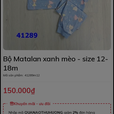
Bộ Matalan xanh mèo - size 12-
18m
Mã sản phẩm:
41289m12
150.000₫
Khuyến mãi - ưu đãi
Nhập mã
QUANAOTHUHUONG
giảm
2%
đơn hàng