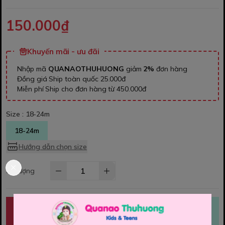
150.000₫
Khuyến mãi - ưu đãi
Nhập mã
QUANAOTHUHUONG
giảm
2%
đơn hàng
Đồng giá Ship toàn quốc 25.000đ
Miễn phí Ship cho đơn hàng từ 450.000đ
Size :
18-24m
18-24m
Hướng dẫn chọn size
Số lượng
MUA NGAY
THÊM VÀO GIỎ