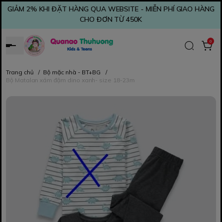
GIẢM 2% KHI ĐẶT HÀNG QUA WEBSITE - MIỄN PHÍ GIAO HÀNG
CHO ĐƠN TỪ 450K
0
Trang chủ
/
Bộ mặc nhà - BT+BG
/
Bộ Matalan xám đậm dino xanh- size 18-23m