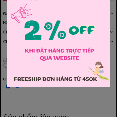
Đặc điểm nổi bật
Nội dung đang được cập nhật
Chính sách mua hàng
Chính sách đổi hàng
Giao hàng toàn quốc
Đổi hàng 3 ngày (HCM), 7 ngày (Tỉnh)
Chia sẻ
Sản phẩm liên quan