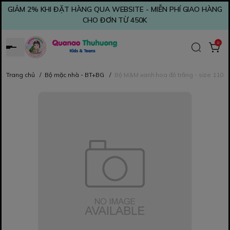
GIẢM 2% KHI ĐẶT HÀNG QUA WEBSITE - MIỄN PHÍ GIAO HÀNG
CHO ĐƠN TỪ 450K
0
Trang chủ
/
Bộ mặc nhà - BT+BG
/
Bộ M&M xanh hoa đỏ trắng - size 110