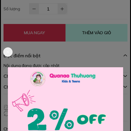
Số lượng
MUA NGAY
THÊM VÀO GIỎ
Đặc điểm nổi bật
Nội dung đang được cập nhật
Chính sách mua hàng
Chính sách đổi hàng
Giao hàng toàn quốc
Đổi hàng 3 ngày (HCM), 7 ngày (Tỉnh)
Chia sẻ