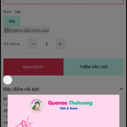
Size :
14y
14y
Hướng dẫn chọn size
Số lượng
MUA NGAY
THÊM VÀO GIỎ
Đặc điểm nổi bật
Bộ Jurassic xịn sò cho bé trai.
- Chất thun cotton mềm mịn , co dãn, thấm hút mồ hôi tốt mang
đến cho bé yêu sự thoải mái.
- Họa tiết hình 3D nổi bật. Bé mặc rất thời trang tạo phong cách
vô cùng năng động đây ạ